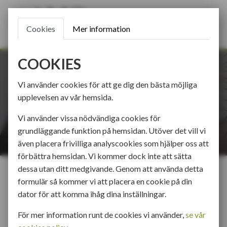
Cookies
Mer information
COOKIES
Vi använder cookies för att ge dig den bästa möjliga
OM AMO-TRYCK
upplevelsen av vår hemsida.
Vi använder vissa nödvändiga cookies för
grundläggande funktion på hemsidan. Utöver det vill vi
även placera frivilliga analyscookies som hjälper oss att
förbättra hemsidan. Vi kommer dock inte att sätta
dessa utan ditt medgivande. Genom att använda detta
VÄLKOMMEN TILL
formulär så kommer vi att placera en cookie på din
AMO-TRYCK
dator för att komma ihåg dina inställningar.
För mer information runt de cookies vi använder,
se vår
-DITT TRYCKERI I