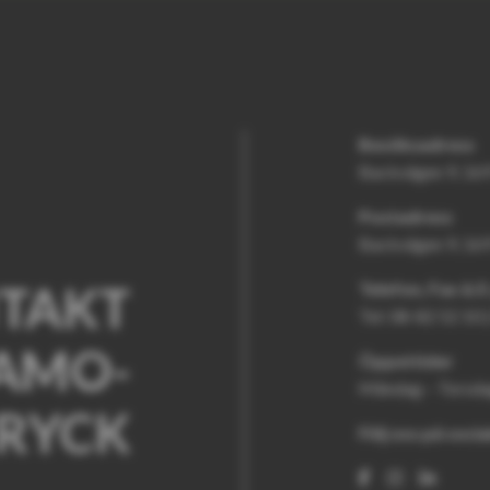
Besöksadress
Backvägen 9, 169
Postadress
Backvägen 9, 169
NTAKT
Telefon, Fax & 
Tel: 08-82 52 10 
 AMO-
Öppettider
Måndag – Torsdag
RYCK
Följ oss på soci