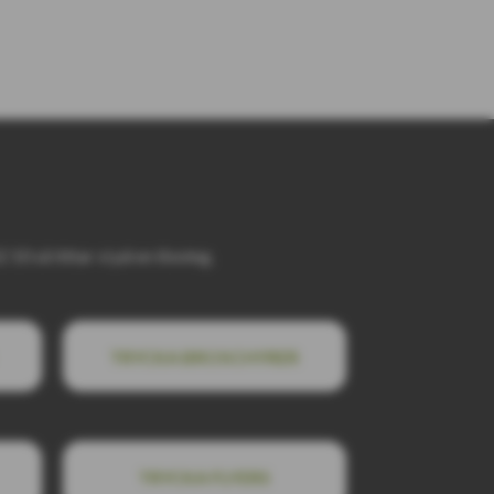
10 så tittar vi på en lösning.
TRYCKA BROSCHYRER
TRYCKA FLYERS