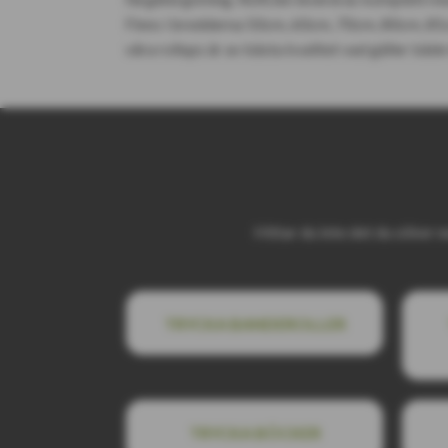
Finns i bredderna 50cm, 60cm, 70cm, 80cm, 85c
våra rollups är av bästa kvalitet vad gäller både
Hittar du inte det du söker n
TRYCKA BANDEROLLER
TRYCKA BÖCKER