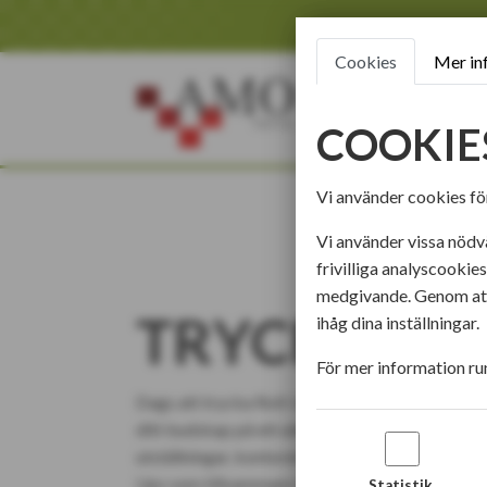
Cookies
Mer in
HEM
TRYCKSAKE
COOKIE
Vi använder cookies för
Vi använder vissa nödv
frivilliga analyscookie
medgivande. Genom att 
TRYCKA RO
ihåg dina inställningar.
För mer information ru
Dags att trycka Roll-Ups till mässan eller kont
ditt budskap på ett utmärkt sätt. Roll-Ups passa
utställningar, kontoret, skyltfönstret, reception
Ups som tillsammans bildar en större bild. Rollu
Statistik