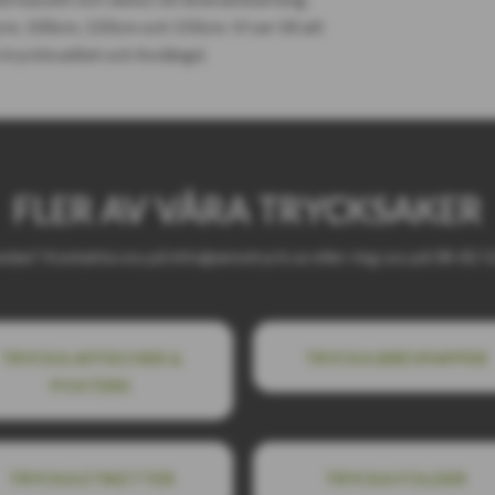
m, 100cm, 120cm och 150cm. Vi ser till att
 tryckkvalitet och livslängd.
FLER AV VÅRA TRYCKSAKER
edan? Kontakta oss på info@amotryck.se eller ring oss på 08-82 52 
TRYCKA AFFISCHER &
TRYCKA BREVPAPPER
POSTERS
TRYCKA ETIKETTER
TRYCKA FOLDER