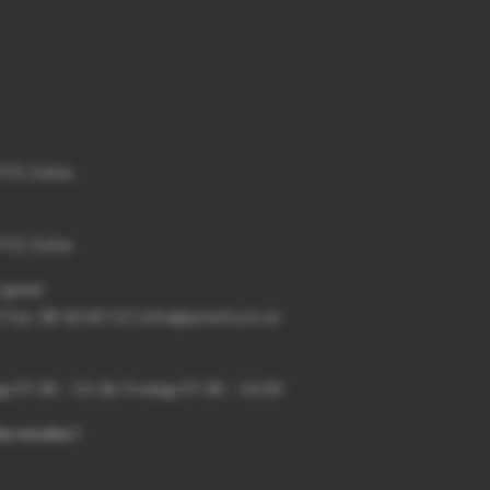
 55, Solna
 55, Solna
E-post
| Fax: 08-82 82 52 | info@amotryck.se
 07:30 – 15:30, Fredag 07:30 – 14:00
ala medier!