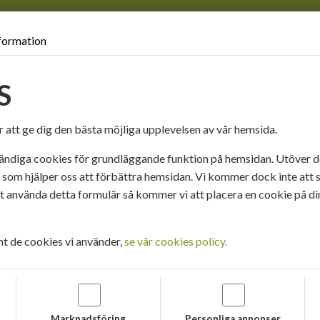
formation
R
EFFEKTTRYCK
REFERENSER
OM AMO-TRYCK
S
 att ge dig den bästa möjliga upplevelsen av vår hemsida.
ändiga cookies för grundläggande funktion på hemsidan. Utöver det
s som hjälper oss att förbättra hemsidan. Vi kommer dock inte att s
använda detta formulär så kommer vi att placera en cookie på di
LL-UPS
nt de cookies vi använder,
se vår cookies policy.
oret? Med sin storlek lyfter Roll-Ups fram
r perfekt till bland annat mässor,
er och butiken. Vi kan även trycka flera Roll-
ps kan enkelt rullas ihop och transporteras
Marknadsföring
Personliga annonser