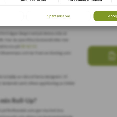
rycka min Roll-Up
Spara mina val
Accep
tförfrågan längst ned på denna sida så
h. Har du specifika önskemål eller mer
takta oss på
08-82 52
 tillsammans och tar fram en lösning som
u ta hjälp av våra erfarna designers. Vi
för ändamål samt vilken upplösning av bilder
a min Roll-Up?
ck på Rolltexduk som ger mycket bra
d kassett och väska i en leveranskartong.