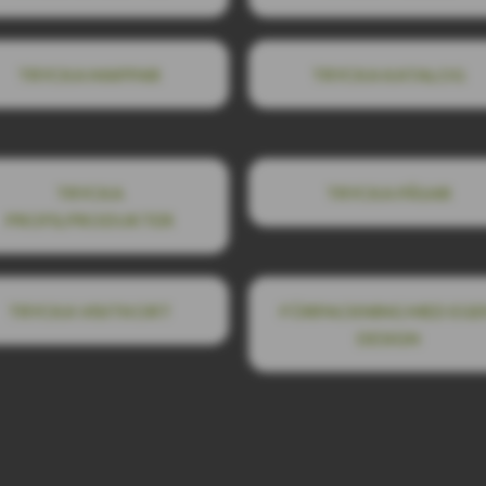
TRYCKA MAPPAR
TRYCKA KATALOG
TRYCKA
TRYCKA PÅSAR
PROFILPRODUKTER
TRYCKA VISITKORT
FÖRPACKNING MED EGE
DESIGN