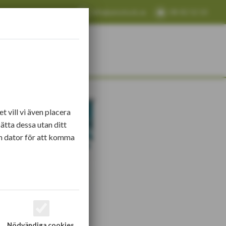
info@amotryck.se
08-82 52 10
KONTAKT
 vill vi även placera
ätta dessa utan ditt
n dator för att komma
Nödvändiga cookies